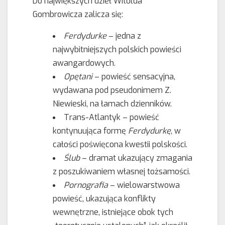
Do największych dzieł Witolda
Gombrowicza zalicza się:
Ferdydurke
– jedna z
najwybitniejszych polskich powieści
awangardowych.
Opętani
– powieść sensacyjna,
wydawana pod pseudonimem Z.
Niewieski, na łamach dzienników.
Trans-Atlantyk – powieść
kontynuująca formę
Ferdydurkę
, w
całości poświęcona kwestii polskości.
Ślub
– dramat ukazujący zmagania
z poszukiwaniem własnej tożsamości.
Pornografia
– wielowarstwowa
powieść, ukazująca konflikty
wewnętrzne, istniejące obok tych