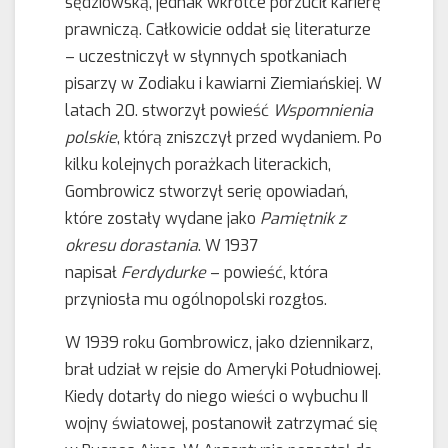
sędziowską, jednak wkrótce porzucił karierę
prawniczą. Całkowicie oddał się literaturze
– uczestniczył w słynnych spotkaniach
pisarzy w Zodiaku i kawiarni Ziemiańskiej. W
latach 20. stworzył powieść
Wspomnienia
polskie
, którą zniszczył przed wydaniem. Po
kilku kolejnych porażkach literackich,
Gombrowicz stworzył serię opowiadań,
które zostały wydane jako
Pamiętnik z
okresu dorastania
. W 1937
napisał
Ferdydurke
– powieść, która
przyniosła mu ogólnopolski rozgłos.
W 1939 roku Gombrowicz, jako dziennikarz,
brał udział w rejsie do Ameryki Południowej.
Kiedy dotarły do niego wieści o wybuchu II
wojny światowej, postanowił zatrzymać się