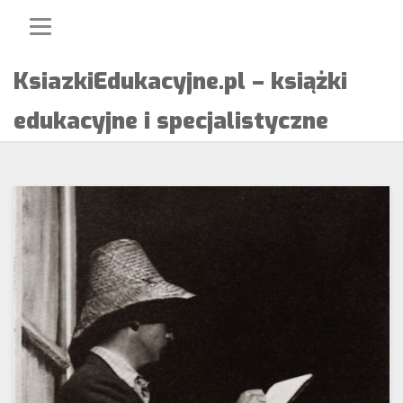
Skip
to
content
KsiazkiEdukacyjne.pl – książki
edukacyjne i specjalistyczne