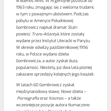
w Buenos Aires. W Argentynie pozostał do
1963 roku, zmagając się z wieloma trudami,
w tym z poważnym ubóstwem. Podczas
pobytu w Ameryce Południowej
Gombrowicz napisał dramat
Ślub
i
powieść
Trans-Atlantyk
, które zostały
wydane przez Instytut Literacki w Paryżu.
W okresie odwilży październikowej 1956
roku, w Polsce wydano dzieła
Gombrowicza, a autor zyskał dużą
popularność. Niestety, już dwa lata później
zakazano sprzedaży kolejnych jego książek.
W latach 60 Gombrowicz zyskał
międzynarodową sławę. Nowe dzieła –
Pornografia
oraz
Kosmos
– a także
wcześniejsze pozycje autora tłumaczono