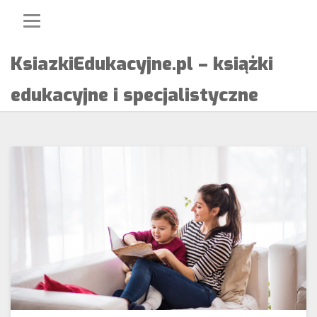
Skip
to
content
KsiazkiEdukacyjne.pl – książki
edukacyjne i specjalistyczne