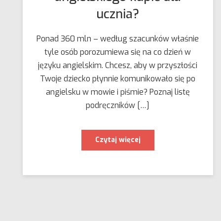
ucznia?
Ponad 360 mln – według szacunków właśnie
tyle osób porozumiewa się na co dzień w
języku angielskim. Chcesz, aby w przyszłości
Twoje dziecko płynnie komunikowało się po
angielsku w mowie i piśmie? Poznaj listę
podręczników […]
Jakie
Czytaj więcej
podręczniki
do
nauki
angielskiego
kupić
dla
ucznia?