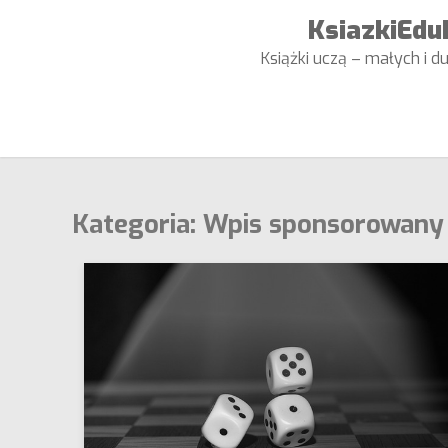
Skip
KsiazkiEduk
to
Książki uczą – małych i du
content
Kategoria:
Wpis sponsorowany