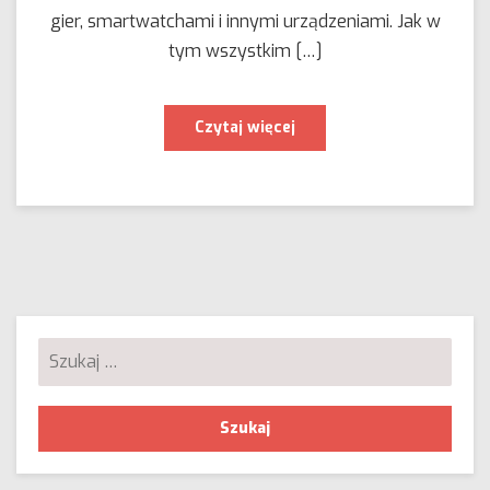
gier, smartwatchami i innymi urządzeniami. Jak w
tym wszystkim […]
Audiobooki
Czytaj więcej
dla
dzieci:
zalety
i
potencjalne
wady
słuchania
przez
najmłodszych
Szukaj: