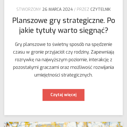
STWORZONY
26 MARCA 2024
PRZEZ
CZYTELNIK
Planszowe gry strategiczne. Po
jakie tytuły warto sięgnąć?
Gry planszowe to świetny sposób na spędzenie
czasu w gronie przyjaciół czy rodziny. Zapewniają
rozrywkę na najwyższym poziomie, interakcję z
pozostałymi graczami oraz możliwość rozwijania
umiejętności strategicznych.
Planszowe
Czytaj więcej
gry
strategiczne.
Po
jakie
tytuły
warto
sięgnąć?