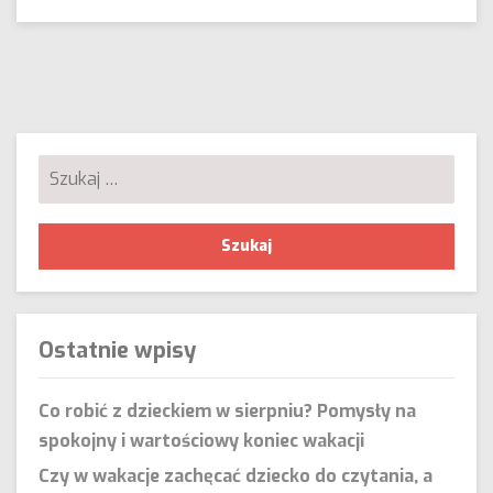
pandemii
–
zabawy
dla
dzieci
na
czas
kwarantanny
Szukaj:
Ostatnie wpisy
Co robić z dzieckiem w sierpniu? Pomysły na
spokojny i wartościowy koniec wakacji
Czy w wakacje zachęcać dziecko do czytania, a