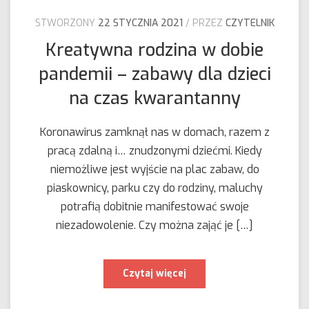
STWORZONY
22 STYCZNIA 2021
PRZEZ
CZYTELNIK
Kreatywna rodzina w dobie
pandemii – zabawy dla dzieci
na czas kwarantanny
Koronawirus zamknął nas w domach, razem z
pracą zdalną i… znudzonymi dziećmi. Kiedy
niemożliwe jest wyjście na plac zabaw, do
piaskownicy, parku czy do rodziny, maluchy
potrafią dobitnie manifestować swoje
niezadowolenie. Czy można zająć je […]
Kreatywna
Czytaj więcej
rodzina
w
dobie