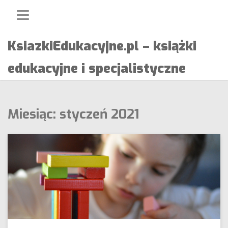
Skip
to
content
KsiazkiEdukacyjne.pl – książki
edukacyjne i specjalistyczne
Miesiąc:
styczeń 2021