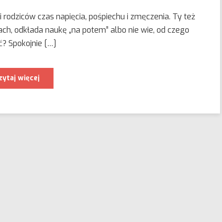
i rodziców czas napięcia, pośpiechu i zmęczenia. Ty też
kach, odkłada naukę „na potem” albo nie wie, od czego
? Spokojnie […]
Jak
zytaj więcej
pomóc
dziecku
uporządkować
naukę
przed
końcem
roku
szkolnego?