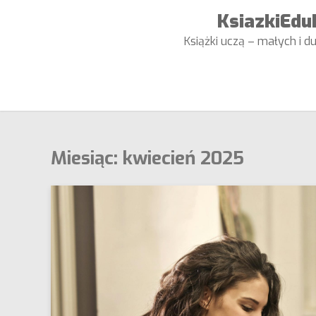
Skip
KsiazkiEduk
to
Książki uczą – małych i du
content
Miesiąc:
kwiecień 2025