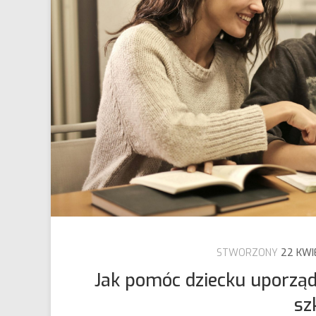
STWORZONY
22 KWI
Jak pomóc dziecku uporzą
sz