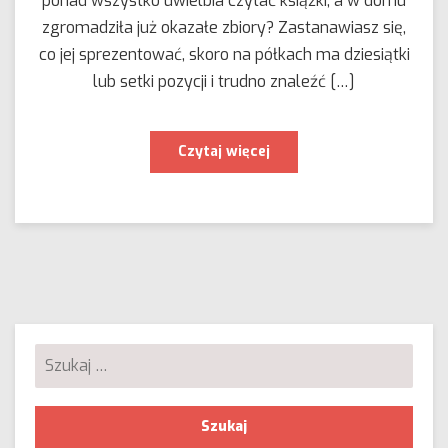
ponad wszystko uwielbia czytać książki, a w domu
zgromadziła już okazałe zbiory? Zastanawiasz się,
co jej sprezentować, skoro na półkach ma dziesiątki
lub setki pozycji i trudno znaleźć […]
Ex
Czytaj więcej
libris
–
idealny
prezent
dla
mola
książkowego
Szukaj: