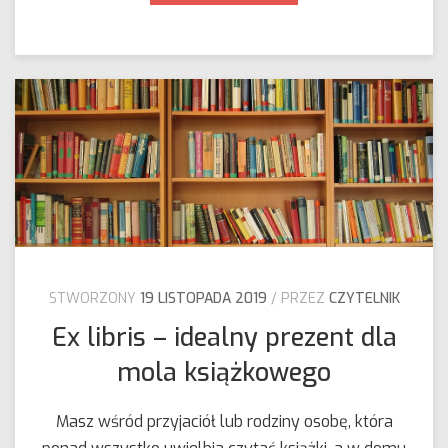
podręczników
–
wszystko
co
musisz
wiedzieć,
by
nie
popełnić
błędów
STWORZONY
19 LISTOPADA 2019
PRZEZ
CZYTELNIK
Ex libris – idealny prezent dla
mola książkowego
Masz wśród przyjaciół lub rodziny osobę, która