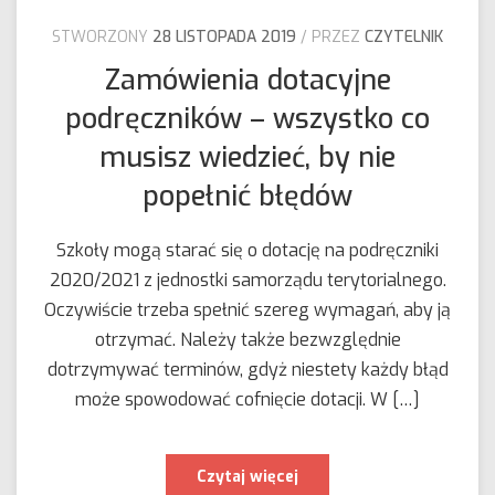
STWORZONY
28 LISTOPADA 2019
PRZEZ
CZYTELNIK
Zamówienia dotacyjne
podręczników – wszystko co
musisz wiedzieć, by nie
popełnić błędów
Szkoły mogą starać się o dotację na podręczniki
2020/2021 z jednostki samorządu terytorialnego.
Oczywiście trzeba spełnić szereg wymagań, aby ją
otrzymać. Należy także bezwzględnie
dotrzymywać terminów, gdyż niestety każdy błąd
może spowodować cofnięcie dotacji. W […]
Zamówienia
Czytaj więcej
dotacyjne