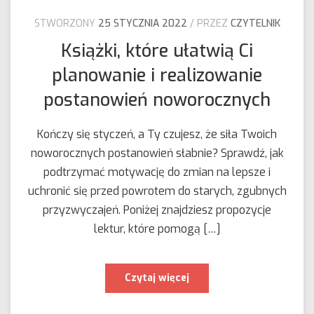
STWORZONY
25 STYCZNIA 2022
PRZEZ
CZYTELNIK
Książki, które ułatwią Ci
planowanie i realizowanie
postanowień noworocznych
Kończy się styczeń, a Ty czujesz, że siła Twoich
noworocznych postanowień słabnie? Sprawdź, jak
podtrzymać motywację do zmian na lepsze i
uchronić się przed powrotem do starych, zgubnych
przyzwyczajeń. Poniżej znajdziesz propozycje
lektur, które pomogą […]
Książki,
Czytaj więcej
które
ułatwią
Ci