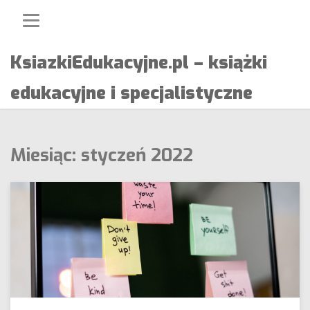
Skip
to
content
KsiazkiEdukacyjne.pl – książki
edukacyjne i specjalistyczne
Miesiąc:
styczeń 2022