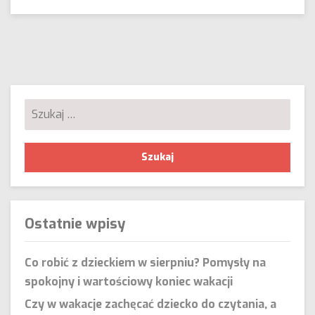
planowanie
i
realizowanie
postanowień
noworocznych
Szukaj:
Ostatnie wpisy
Co robić z dzieckiem w sierpniu? Pomysły na
spokojny i wartościowy koniec wakacji
Czy w wakacje zachęcać dziecko do czytania, a