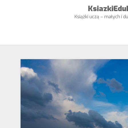
Skip
KsiazkiEduk
to
Książki uczą – małych i du
content