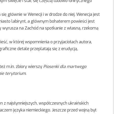
m święcie i stać się częścią ludowo-onirycznego
 się głównie w Wenecji i w drodze do niej. Wenecja jest
miasto labirynt, a głównym bohaterem powieści jest
óry wyrusza na Zachód na spotkanie z własną, rzekomą
eść, w której wspomnienia o przyjaciołach autora,
raficzne detale przeplatają się z erudycją,
eż m.in. zbiory wierszy
Piosenki dla martwego
nie terytorium
.
n z najsłynniejszych, współczesnych ukraińskich
umaczem języka niemieckiego. Jeszcze przed wojną był