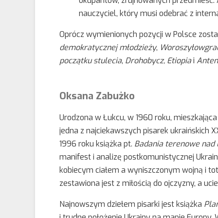
okupantów, zrujnowanych przedmieść. A
nauczyciel, który musi odebrać z intern
Oprócz wymienionych pozycji w Polsce zosta
demokratycznej młodzieży
,
Woroszyłowgra
początku stulecia
,
Drohobycz, Etiopia
i
Anten
Oksana Zabużko
Urodzona w Łukcu, w 1960 roku, mieszkająca na
jedna z najciekawszych pisarek ukraińskich X
1996 roku książka pt.
Badania terenowe nad 
manifest i analizę postkomunistycznej Ukrai
kobiecym ciałem a wyniszczonym wojną i to
zestawiona jest z miłością do ojczyzny, a uci
Najnowszym dziełem pisarki jest książka
Pla
i trudne położenie Ukrainy na mapie Europy.