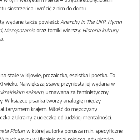
 w tym wszystkim Pasza – trzydziestopięcioletni
atu siostrzeńca i wrócić z nim do domu.
ły wydane także powieści:
Anarchy in The UKR
,
Hymn
d
,
Mezopotamia
oraz tomiki wierszy:
Historia kultury
a
.
 stałe w Kijowie, prozaiczka, eseistka i poetka. To
XI wieku. Największą sławę przyniosła jej wydana w
ukraińskim seksem
, uznawana za feministyczny
ny. W książce pisarka tworzy analogię między
talitaryzmem krajem. Miłość do mężczyzny
eczka z Ukrainy z ucieczką od ludzkiej mentalności.
neta Piołun
, w której autorka porusza m.in. specyficzne
 Wybuch wojny w Ukrainie miał miejsce, gdy pisarka