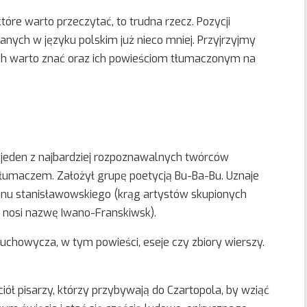
tóre warto przeczytać, to trudna rzecz. Pozycji
nych w języku polskim już nieco mniej. Przyjrzyjmy
ych warto znać oraz ich powieściom tłumaczonym na
 jeden z najbardziej rozpoznawalnych twórców
 i tłumaczem. Założył grupę poetycją Bu-Ba-Bu. Uznaje
enu stanisławowskiego (krąg artystów skupionych
 nosi nazwę Iwano-Franskiwsk).
uchowycza, w tym powieści, eseje czy zbiory wierszy.
iół pisarzy, którzy przybywają do Czartopola, by wziąć