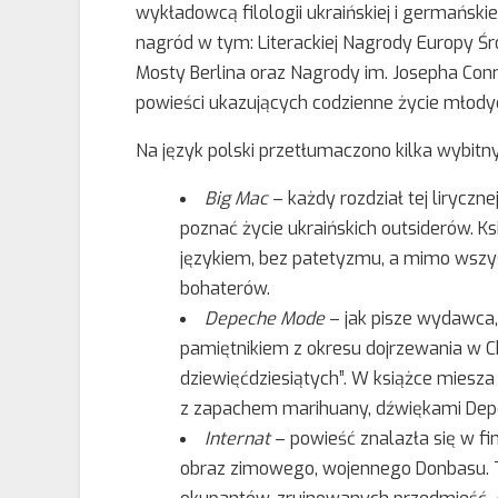
wykładowcą filologii ukraińskiej i germański
nagród w tym: Literackiej Nagrody Europy 
Mosty Berlina oraz Nagrody im. Josepha Con
powieści ukazujących codzienne życie młod
Na język polski przetłumaczono kilka wybitny
Big Mac
– każdy rozdział tej liryczne
poznać życie ukraińskich outsiderów. 
językiem, bez patetyzmu, a mimo wszy
bohaterów.
Depeche Mode
– jak pisze wydawca
pamiętnikiem z okresu dojrzewania w Ch
dziewięćdziesiątych”. W książce miesz
z zapachem marihuany, dźwiękami Dep
Internat
– powieść znalazła się w fi
obraz zimowego, wojennego Donbasu. T