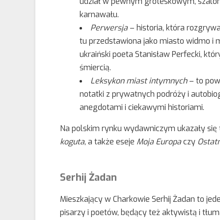
udział w pewnym groteskowym, szalony
karnawału.
Perwersja
– historia, która rozgrywa
tu przedstawiona jako miasto widmo i 
ukraiński poeta Stanisław Perfecki, kt
śmiercią.
Leksykon
miast
intymnych
– to powi
notatki z prywatnych podróży i autobiog
anegdotami i ciekawymi historiami.
Na polskim rynku wydawniczym ukazały się t
koguta
, a także eseje
Moja Europa
czy
Ostat
Serhij Żadan
Mieszkający w Charkowie Serhij Żadan to jede
pisarzy i poetów, będący też aktywistą i tł