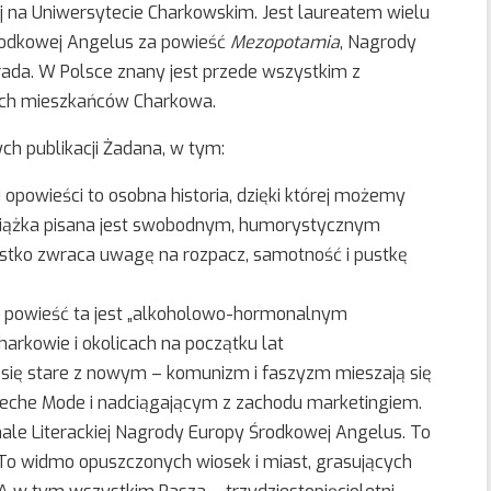
ej na Uniwersytecie Charkowskim. Jest laureatem wielu
Środkowej Angelus za powieść
Mezopotamia
, Nagrody
rada. W Polsce znany jest przede wszystkim z
ych mieszkańców Charkowa.
ch publikacji Żadana, w tym:
j opowieści to osobna historia, dzięki której możemy
Książka pisana jest swobodnym, humorystycznym
stko zwraca uwagę na rozpacz, samotność i pustkę
, powieść ta jest „alkoholowo-hormonalnym
arkowie i okolicach na początku lat
a się stare z nowym – komunizm i faszyzm mieszają się
eche Mode i nadciągającym z zachodu marketingiem.
nale Literackiej Nagrody Europy Środkowej Angelus. To
o widmo opuszczonych wiosek i miast, grasujących