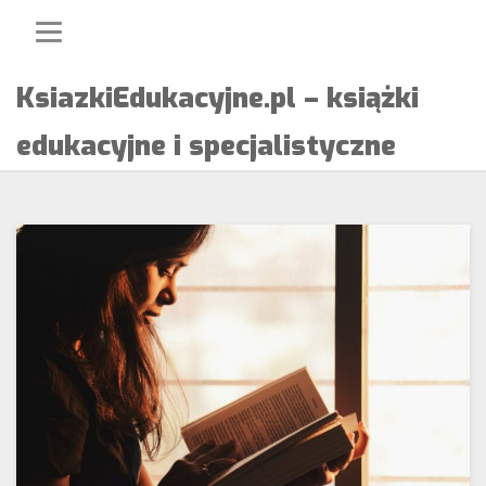
Skip
to
content
KsiazkiEdukacyjne.pl – książki
edukacyjne i specjalistyczne