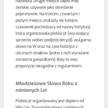
nazwiska. Drugie miejsce zajęło imię
żeńskie, używane jako określenie
pejoratywne. Na trzecim, czwartym i
piątym miejscu znalazły się kolejno:
czasownik pochodzący od nazwy instytucji,
która organizowała plebiscyt (wyrażający
sprzeciw wobec podjętej decyzji), wulgarna
słowo na W oraz na J pochodzące z
ulicznych strajków (jedno z nich wyrażane
ośmioma gwiazdkami). Były to więc
propozycje niezgodne z regulaminem.
Młodzieżowe Słowa Roku z
minionych lat
Plebiscyt organizowany jest dopiero od
kilku lat. Zwycięskie słowa z minionych