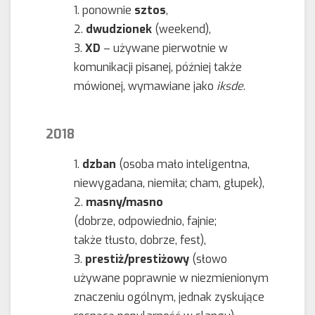
ponownie
sztos
,
dwudzionek
(weekend),
XD
– używane pierwotnie w
komunikacji pisanej, później także
mówionej, wymawiane jako
iksde
.
2018
dzban
(osoba mało inteligentna,
niewygadana, niemiła; cham, głupek),
masny/masno
(dobrze, odpowiednio, fajnie;
także tłusto, dobrze, fest),
prestiż/prestiżowy
(słowo
używane poprawnie w niezmienionym
znaczeniu ogólnym, jednak zyskujące