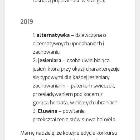
rosnącą popularność w slangu).
2019
alternatywka
– dziewczyna o
alternatywnych upodobaniach i
zachowaniu,
jesieniara
– osoba uwielbiająca
jesień, która przy okazji charakteryzuje
się typowymi dla każdej jesieniary
zachowaniami – paleniem świeczek,
przesiadywaniem pod kocem z
gorącą herbatą, w ciepłych ubraniach,
Eluwina
– powitanie,
przekształcenie słów słowa halo/elo.
Mamy nadzieję, że kolejne edycje konkursu