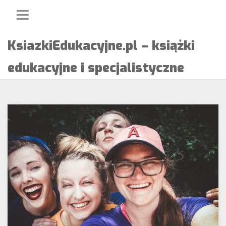
Skip
to
content
KsiazkiEdukacyjne.pl – książki
edukacyjne i specjalistyczne